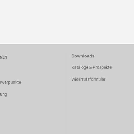
Downloads
NEN
K
ataloge & Prospekte
Widerrufsformular
chwerpunkte
dung