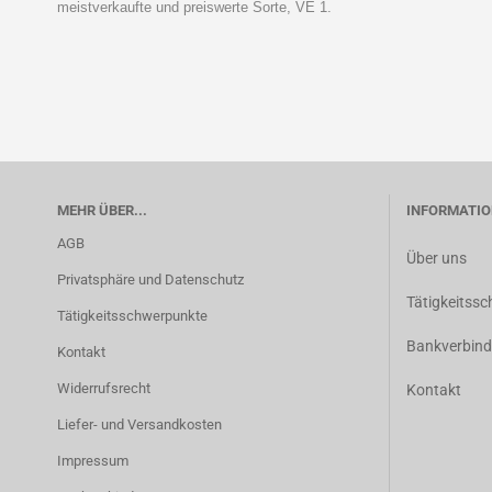
meistverkaufte und preiswerte Sorte, VE 1.
MEHR ÜBER...
INFORMATIO
AGB
Über uns
Privatsphäre und Datenschutz
Tätigkeitss
Tätigkeitsschwerpunkte
Bankverbin
Kontakt
Widerrufsrecht
Kontakt
Liefer- und Versandkosten
Impressum