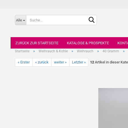
Alle
ZURÜCK ZUR STARTSEITE
KATALOGE & PROSPEKTE
KONT
»
»
»
»
Startseite
Weihrauch & Kohle
Weihrauch
40 Gramm
« Erster
« zurück
weiter »
Letzter »
12
Artikel in dieser Kat