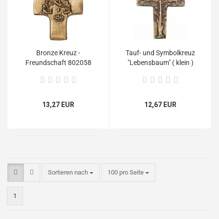
Bronze Kreuz -
Tauf- und Symbolkreuz
Freundschaft 802058
"Lebensbaum" ( klein )
13,27 EUR
12,67 EUR
Sortieren nach
100 pro Seite
1