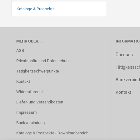
Kataloge & Prospekte
MEHR ÜBER...
INFORMATIO
AGB
Über uns
Privatsphäre und Datenschutz
Tätigkeitss
Tätigkeitsschwerpunkte
Bankverbin
Kontakt
Widerrufsrecht
Kontakt
Liefer- und Versandkosten
Impressum
Bankverbindung
Kataloge & Prospekte - Downloadbereich: