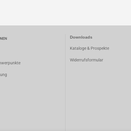
Downloads
NEN
K
ataloge & Prospekte
Widerrufsformular
chwerpunkte
dung