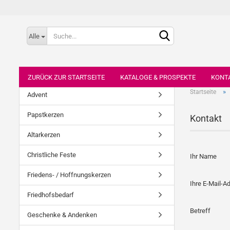
Alle
ZURÜCK ZUR STARTSEITE
KATALOGE & PROSPEKTE
KONT
»
Startseite
Advent
Papstkerzen
Kontakt
Altarkerzen
Christliche Feste
Ihr Name
Friedens- / Hoffnungskerzen
Ihre E-Mail-A
Friedhofsbedarf
Betreff
Geschenke & Andenken