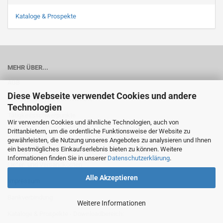
Kataloge & Prospekte
MEHR ÜBER...
AGB
Diese Webseite verwendet Cookies und andere
Privatsphäre und Datenschutz
Technologien
Tätigkeitsschwerpunkte
Wir verwenden Cookies und ähnliche Technologien, auch von
Drittanbietern, um die ordentliche Funktionsweise der Website zu
Kontakt
gewährleisten, die Nutzung unseres Angebotes zu analysieren und Ihnen
Widerrufsrecht
ein bestmögliches Einkaufserlebnis bieten zu können. Weitere
Informationen finden Sie in unserer
Datenschutzerklärung
.
Liefer- und Versandkosten
Alle Akzeptieren
Impressum
Bankverbindung
Weitere Informationen
Kataloge & Prospekte - Downloadbereich: