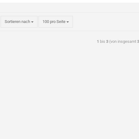
Sortieren nach
100 pro Seite
1
bis
3
(von insgesamt