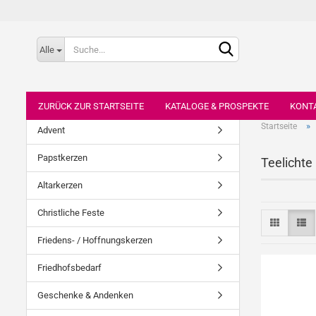
Alle
ZURÜCK ZUR STARTSEITE
KATALOGE & PROSPEKTE
KONT
»
Startseite
Advent
Papstkerzen
Teelichte
Altarkerzen
Christliche Feste
Friedens- / Hoffnungskerzen
Friedhofsbedarf
Geschenke & Andenken