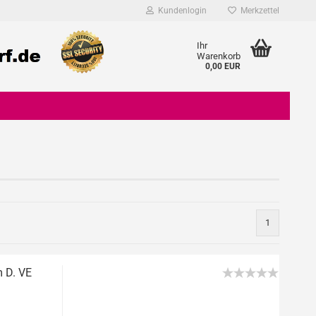
Kundenlogin
Merkzettel
Ihr
Warenkorb
0,00 EUR
Konto erstellen
1
Passwort vergessen?
m D. VE