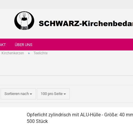
AKT
ÜBER UNS
»
Kirchenkerzen
Teelichte
Sortieren nach
100 pro Seite
Opferlicht zylindrisch mit ALU-Hülle - Größe: 40 m
500 Stück