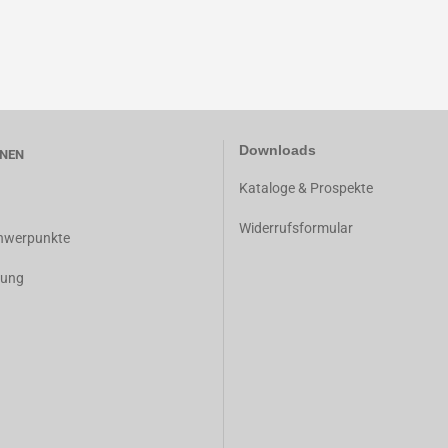
Downloads
NEN
K
ataloge & Prospekte
Widerrufsformular
chwerpunkte
dung