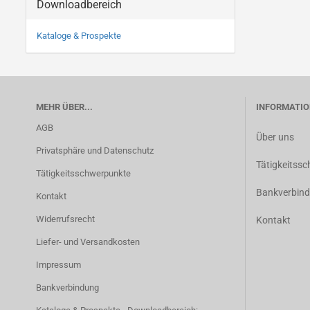
Downloadbereich
Kataloge & Prospekte
MEHR ÜBER...
INFORMATIO
AGB
Über uns
Privatsphäre und Datenschutz
Tätigkeitss
Tätigkeitsschwerpunkte
Bankverbin
Kontakt
Widerrufsrecht
Kontakt
Liefer- und Versandkosten
Impressum
Bankverbindung