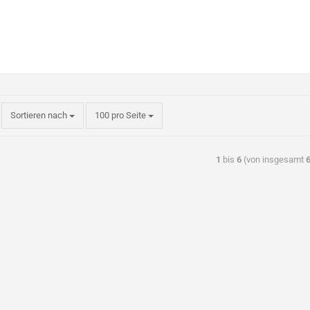
Sortieren nach
100 pro Seite
1
bis
6
(von insgesamt