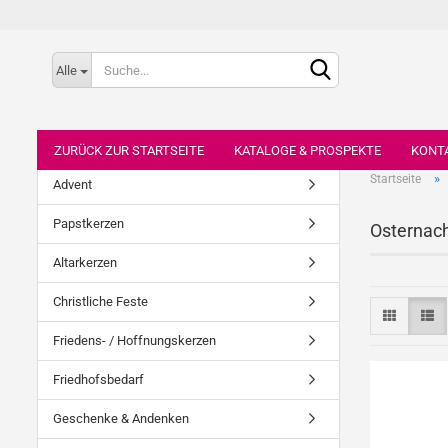
Alle
ZURÜCK ZUR STARTSEITE
KATALOGE & PROSPEKTE
KONT
»
Startseite
Advent
Papstkerzen
Osternach
Altarkerzen
Christliche Feste
Friedens- / Hoffnungskerzen
Friedhofsbedarf
Geschenke & Andenken