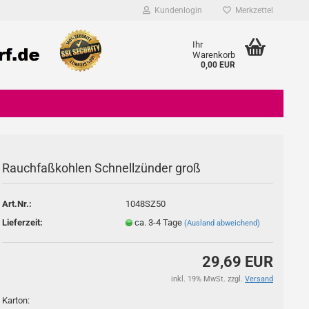
Kundenlogin
Merkzettel
Ihr
Warenkorb
0,00 EUR
Rauchfaßkohlen Schnellzünder groß
Konto erstellen
Art.Nr.:
1048SZ50
Passwort vergessen?
Lieferzeit:
ca. 3-4 Tage
(Ausland abweichend)
29,69 EUR
inkl. 19% MwSt. zzgl.
Versand
Karton: