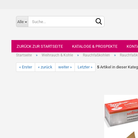
Alle
ZURÜCK ZUR STARTSEITE
KATALOGE & PROSPEKTE
KONT
»
»
»
Startseite
Weihrauch & Kohle
Rauchfaßkohlen
Rauchfaßk
« Erster
« zurück
weiter »
Letzter »
5
Artikel in dieser Kateg