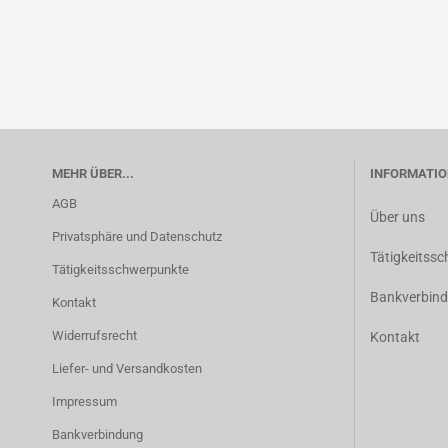
MEHR ÜBER...
INFORMATIO
AGB
Über uns
Privatsphäre und Datenschutz
Tätigkeitss
Tätigkeitsschwerpunkte
Bankverbin
Kontakt
Widerrufsrecht
Kontakt
Liefer- und Versandkosten
Impressum
Bankverbindung