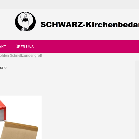
AKT
ÜBER UNS
ohlen Schnellzünder groß
orie