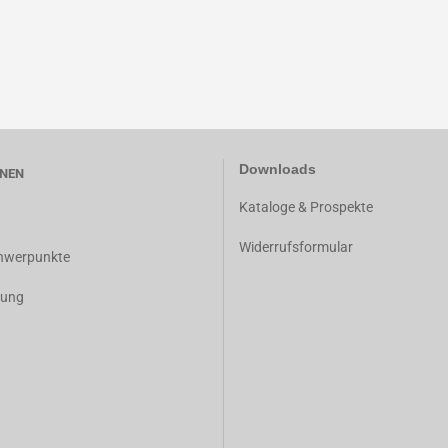
Downloads
NEN
K
ataloge & Prospekte
Widerrufsformular
chwerpunkte
dung