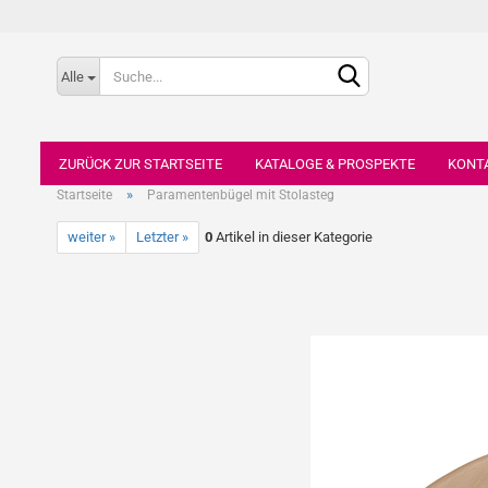
Alle
ZURÜCK ZUR STARTSEITE
KATALOGE & PROSPEKTE
KONT
»
Startseite
Paramentenbügel mit Stolasteg
weiter »
Letzter »
0
Artikel in dieser Kategorie