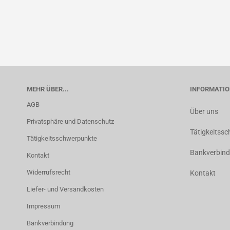
MEHR ÜBER...
INFORMATIO
AGB
Über uns
Privatsphäre und Datenschutz
Tätigkeitss
Tätigkeitsschwerpunkte
Bankverbin
Kontakt
Widerrufsrecht
Kontakt
Liefer- und Versandkosten
Impressum
Bankverbindung