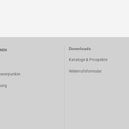
Downloads
NEN
K
ataloge & Prospekte
Widerrufsformular
chwerpunkte
dung