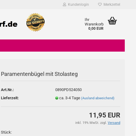
Kundenlogin
Merkzettel
Ihr
Warenkorb
0,00 EUR
Paramentenbügel mit Stolasteg
Konto erstellen
Art.Nr.:
0890PD524050
Passwort vergessen?
Lieferzeit:
ca. 3-4 Tage
(Ausland abweichend)
11,95 EUR
inkl. 19% MwSt. zzgl.
Versand
Stück: