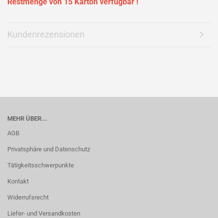
Restmenge von 15 Karton verfügbar !
Kundenrezensionen
MEHR ÜBER...
AGB
Privatsphäre und Datenschutz
Tätigkeitsschwerpunkte
Kontakt
Widerrufsrecht
Liefer- und Versandkosten