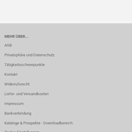
MEHR ÜBER...
AGB
Privatsphäre und Datenschutz
Tätigkeitsschwerpunkte
Kontakt
Widerrufsrecht
Liefer- und Versandkosten
Impressum
Bankverbindung
Kataloge & Prospekte - Downloadbereich: