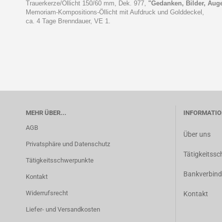
Trauerkerze/Öllicht 150/60 mm, Dek. 977,
"Gedanken, Bilder, Augen
Memoriam-Kompositions-Öllicht mit Aufdruck und Golddeckel,
ca. 4 Tage Brenndauer, VE 1.
MEHR ÜBER...
INFORMATIO
AGB
Über uns
Privatsphäre und Datenschutz
Tätigkeitss
Tätigkeitsschwerpunkte
Bankverbin
Kontakt
Widerrufsrecht
Kontakt
Liefer- und Versandkosten