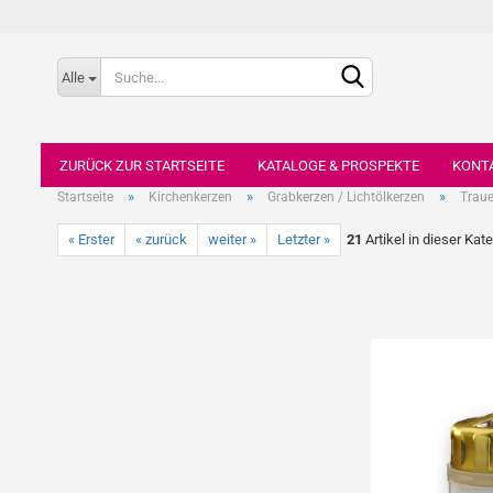
Alle
ZURÜCK ZUR STARTSEITE
KATALOGE & PROSPEKTE
KONT
»
»
»
Startseite
Kirchenkerzen
Grabkerzen / Lichtölkerzen
Traue
« Erster
« zurück
weiter »
Letzter »
21
Artikel in dieser Kat