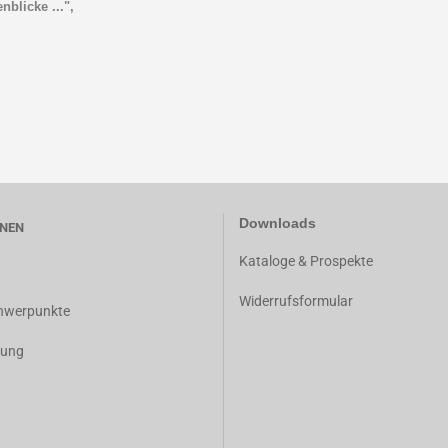
blicke ...",
Downloads
NEN
K
ataloge & Prospekte
Widerrufsformular
chwerpunkte
dung