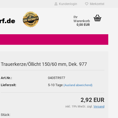
Kundenlogin
Merkzettel
Ihr
Warenkorb
0,00 EUR
Trauerkerze/Öllicht 150/60 mm, Dek. 977
Konto erstellen
Art.Nr.:
0405TR977
Passwort vergessen?
Lieferzeit:
5-10 Tage
(Ausland abweichend)
2,92 EUR
inkl. 19% MwSt. zzgl.
Versand
Stück: