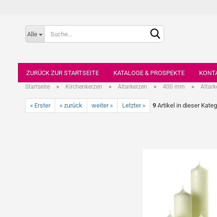
Alle
ZURÜCK ZUR STARTSEITE
KATALOGE & PROSPEKTE
KONT
»
»
»
»
Startseite
Kirchenkerzen
Altarkerzen
400 mm
Altark
« Erster
« zurück
weiter »
Letzter »
9
Artikel in dieser Kateg