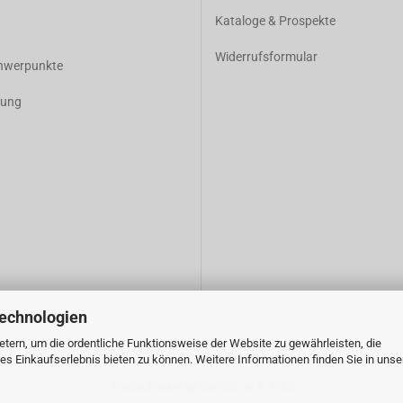
K
ataloge & Prospekte
Widerrufsformular
chwerpunkte
dung
Technologien
tern, um die ordentliche Funktionsweise der Website zu gewährleisten, die
s Einkaufserlebnis bieten zu können. Weitere Informationen finden Sie in unse
Shopsoftware
by Gambio.de © 2022