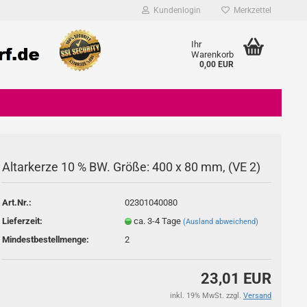
Kundenlogin
Merkzettel
Ihr
Warenkorb
0,00 EUR
Altarkerze 10 % BW. Größe: 400 x 80 mm, (VE 2)
Konto erstellen
Art.Nr.:
02301040080
Passwort vergessen?
Lieferzeit:
ca. 3-4 Tage
(Ausland abweichend)
Mindestbestellmenge:
2
23,01 EUR
inkl. 19% MwSt. zzgl.
Versand