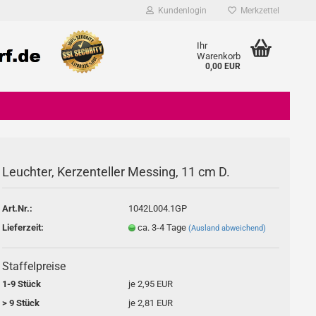
Kundenlogin
Merkzettel
Ihr
Warenkorb
0,00 EUR
Leuchter, Kerzenteller Messing, 11 cm D.
Konto erstellen
Art.Nr.:
1042L004.1GP
Passwort vergessen?
Lieferzeit:
ca. 3-4 Tage
(Ausland abweichend)
Staffelpreise
1-9 Stück
je 2,95 EUR
> 9 Stück
je 2,81 EUR