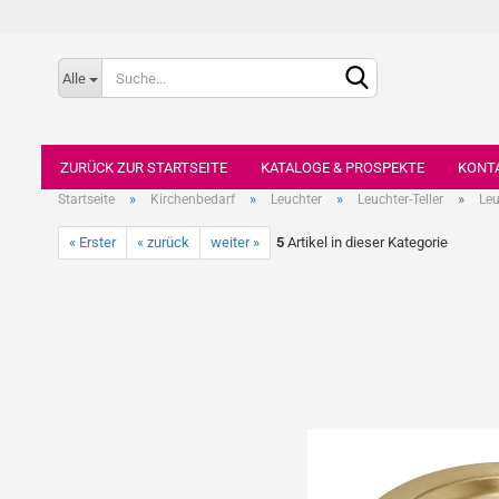
Alle
ZURÜCK ZUR STARTSEITE
KATALOGE & PROSPEKTE
KONT
»
»
»
»
Startseite
Kirchenbedarf
Leuchter
Leuchter-Teller
Leu
« Erster
« zurück
weiter »
5
Artikel in dieser Kategorie