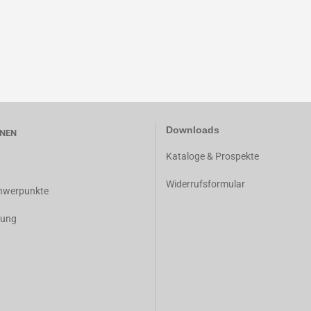
Downloads
NEN
K
ataloge & Prospekte
Widerrufsformular
chwerpunkte
dung