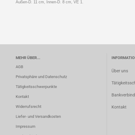
Außen-D. 11 cm, Innen-D. 8 cm, VE 1.
MEHR ÜBER...
INFORMATIO
AGB
Über uns
Privatsphäre und Datenschutz
Tätigkeitss
Tätigkeitsschwerpunkte
Bankverbin
Kontakt
Widerrufsrecht
Kontakt
Liefer- und Versandkosten
Impressum