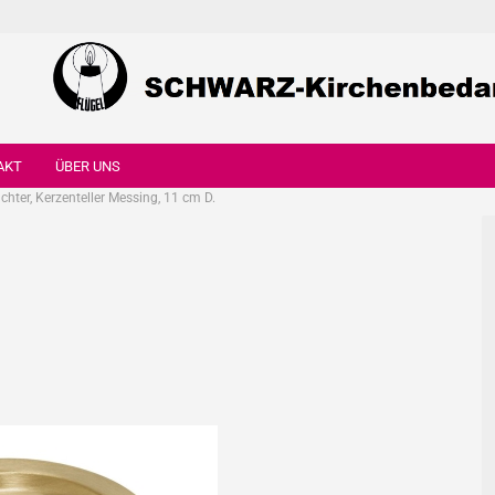
AKT
ÜBER UNS
chter, Kerzenteller Messing, 11 cm D.